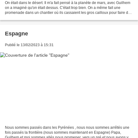
On était dans le désert. Il m'a fait pensé à la planète de mars, avec Guilhem
on a imaginé qu'on était dessus. C'était trop bien. On a même fait une
promenade dans un chantier où ils cassaient les gros cailloux pour faire du
ciment. A Fès, on a mangé...
Espagne
Publié le 13/02/2023 à 15:31
Nous sommes passés dans les Pyrénées , nous nous sommes arrêtés une
fois passés la frontière.(nous sommes maintenant en Espagne) Papa,
Guilhem et moi sommes allés nous promener ,vers un pré et nous avons vu