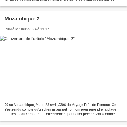
faisait tant rêver. Ce qu'ils feront...
Mozambique 2
Publié le 10/05/2024 à 19:17
J9 au Mozambique, Mardi 23 avril, J306 de Voyage Près de Pomene. On
s'est rendu compte qu'un chemin passait non loin pour rejoindre la plage,
que les locaux empruntent effectivement pour aller pêcher. Mais comme il
fait déjà super chaud alors qu'il est...