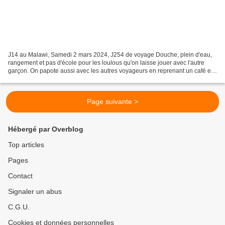
J14 au Malawi, Samedi 2 mars 2024, J254 de voyage Douche, plein d'eau,
rangement et pas d'école pour les loulous qu'on laisse jouer avec l'autre
garçon. On papote aussi avec les autres voyageurs en reprenant un café et
avec tout ça, on ne part qu'à 11h30...
Page suivante >
Hébergé par Overblog
Top articles
Pages
Contact
Signaler un abus
C.G.U.
Cookies et données personnelles