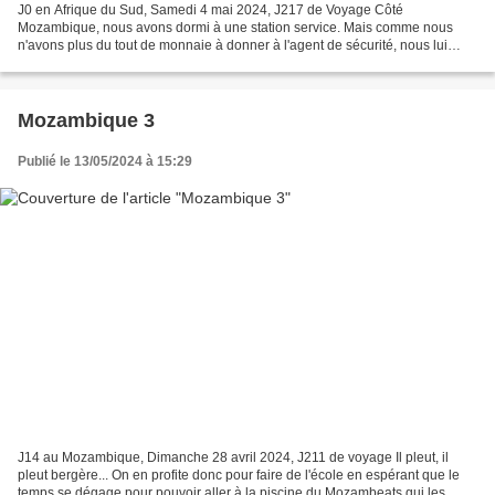
J0 en Afrique du Sud, Samedi 4 mai 2024, J217 de Voyage Côté
Mozambique, nous avons dormi à une station service. Mais comme nous
n'avons plus du tout de monnaie à donner à l'agent de sécurité, nous lui
donnons une paire de chaussures et des boissons....
Mozambique 3
Publié le 13/05/2024 à 15:29
J14 au Mozambique, Dimanche 28 avril 2024, J211 de voyage Il pleut, il
pleut bergère... On en profite donc pour faire de l'école en espérant que le
temps se dégage pour pouvoir aller à la piscine du Mozambeats qui les