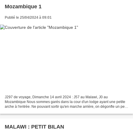
Mozambique 1
Publié le 25/04/2024 à 09:01
J297 de voyage, Dimanche 14 avril 2024 : J57 au Malawi, J0 au
Mozambique Nous sommes garés dans la cour d'un lodge ayant une petite
arche à l'entrée. Ne pouvant sortir qu'en marche arrière, on dégonfle un peu
les pneus pour se donner bonne conscience...
MALAWI : PETIT BILAN