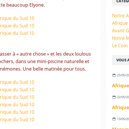
CATÉG
ecte beaucoup Elyone.
Notre A
Afrique
Avant-
Notre 
Le Coin
sser à « autre chose » et les deux loulous
VOUS A
ochers, dans une mini-piscine naturelle et
 anémones. Une belle matinée pour tous.
25/05/2
Afrique
22/05/2
Afrique
13/05/2