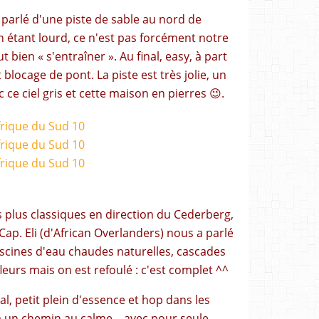
 parlé d'une piste de sable au nord de
en étant lourd, ce n'est pas forcément notre
ut bien « s'entraîner ». Au final, easy, à part
 blocage de pont. La piste est très jolie, un
 ce ciel gris et cette maison en pierres 😉.
 plus classiques en direction du Cederberg,
p. Eli (d'African Overlanders) nous a parlé
scines d'eau chaudes naturelles, cascades
eurs mais on est refoulé : c'est complet ^^
l, petit plein d'essence et hop dans les
 un chemin au calme... avec pour seule