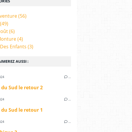
ORIES
venture
(56)
(49)
Goût
(6)
Monture
(4)
 Des Enfants
(3)
IMEREZ AUSSI :
024
…
 du Sud le retour 2
024
…
 du Sud le retour 1
024
…