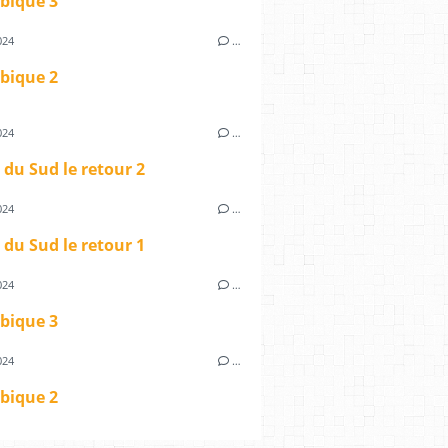
ique 3
024
…
ique 2
024
…
 du Sud le retour 2
024
…
 du Sud le retour 1
024
…
ique 3
024
…
ique 2