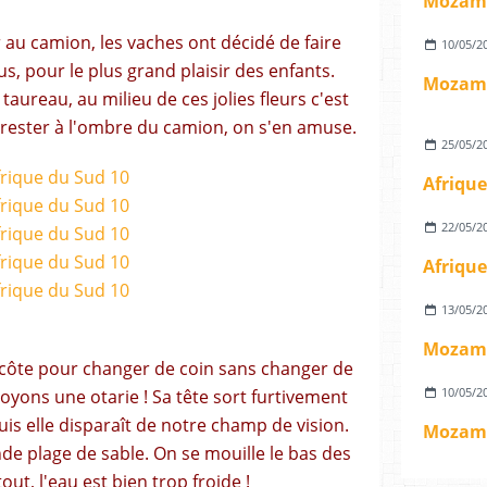
Mozamb
u camion, les vaches ont décidé de faire
10/05/2
us, pour le plus grand plaisir des enfants.
Mozamb
ureau, au milieu de ces jolies fleurs c'est
 rester à l'ombre du camion, on s'en amuse.
25/05/2
Afrique
22/05/2
Afrique
13/05/2
Mozamb
a côte pour changer de coin sans changer de
10/05/2
yons une otarie ! Sa tête sort furtivement
puis elle disparaît de notre champ de vision.
Mozamb
e plage de sable. On se mouille le bas des
out, l'eau est bien trop froide !