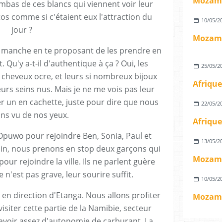
Mozamb
mbas de ces blancs qui viennent voir leur
tos comme si c'étaient eux l'attraction du
10/05/2
jour ?
Mozamb
a manche en te proposant de les prendre en
 Qu'y a-t-il d'authentique à ça ? Oui, les
25/05/2
 cheveux ocre, et leurs si nombreux bijoux
Afrique
eurs seins nus. Mais je ne me vois pas leur
er un en cachette, juste pour dire que nous
22/05/2
ons vu de nos yeux.
Afrique
puwo pour rejoindre Ben, Sonia, Paul et
13/05/2
min, nous prenons en stop deux garçons qui
Mozamb
ur rejoindre la ville. Ils ne parlent guère
 n'est pas grave, leur sourire suffit.
10/05/2
 en direction d'Etanga. Nous allons profiter
Mozamb
visiter cette partie de la Namibie, secteur
d'avoir assez d'autonomie de carburant. La