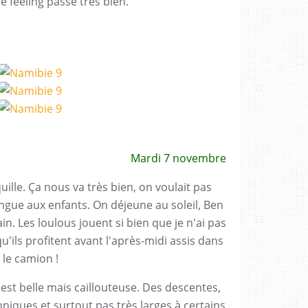
le feeling passe très bien.
Mardi 7 novembre
ille. Ça nous va très bien, on voulait pas
gue aux enfants. On déjeune au soleil, Ben
n. Les loulous jouent si bien que je n'ai pas
 qu'ils profitent avant l'après-midi assis dans
le camion !
est belle mais caillouteuse. Des descentes,
iques et surtout pas très larges à certains