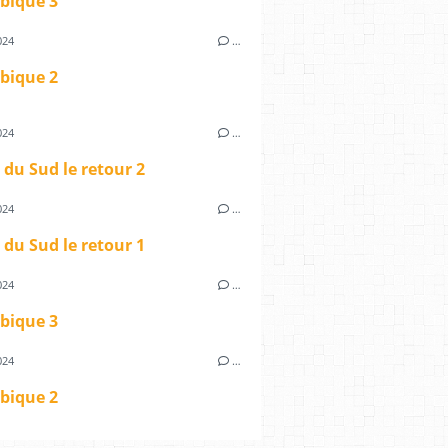
ique 3
024
…
ique 2
024
…
 du Sud le retour 2
024
…
 du Sud le retour 1
024
…
ique 3
024
…
ique 2