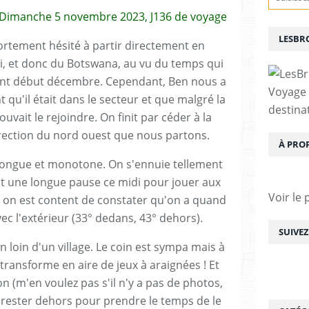
 Dimanche 5 novembre 2023, J136 de voyage
LESBR
ortement hésité à partir directement en
vi, et donc du Botswana, au vu du temps qui
rent début décembre. Cependant, Ben nous a
Voyage
 qu'il était dans le secteur et que malgré la
destina
uvait le rejoindre. On finit par céder à la
irection du nord ouest que nous partons.
À PRO
ongue et monotone. On s'ennuie tellement
it une longue pause ce midi pour jouer aux
Voir le 
is on est content de constater qu'on a quand
c l'extérieur (33° dedans, 43° dehors).
SUIVE
 loin d'un village. Le coin est sympa mais à
e transforme en aire de jeux à araignées ! Et
(m'en voulez pas s'il n'y a pas de photos,
e rester dehors pour prendre le temps de le