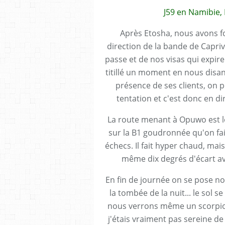
J59 en Namibie,
Après Etosha, nous avons f
direction de la bande de Capri
passe et de nos visas qui expi
titillé un moment en nous disant
présence de ses clients, on po
tentation et c'est donc en d
La route menant à Opuwo est l
sur la B1 goudronnée qu'on fa
échecs. Il fait hyper chaud, ma
même dix degrés d'écart ave
En fin de journée on se pose non
la tombée de la nuit... le sol s
nous verrons même un scorpion 
j'étais vraiment pas sereine d