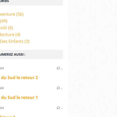
ORIES
venture
(56)
(49)
Goût
(6)
Monture
(4)
 Des Enfants
(3)
IMEREZ AUSSI :
024
…
 du Sud le retour 2
024
…
 du Sud le retour 1
024
…