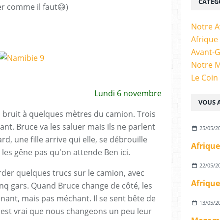
CATÉG
r comme il faut😅)
Notre A
Afrique
Avant-
Notre 
Le Coin
Lundi 6 novembre
VOUS A
 bruit à quelques mètres du camion. Trois
t. Bruce va les saluer mais ils ne parlent
25/05/2
d, une fille arrive qui elle, se débrouille
Afrique
les gêne pas qu'on attende Ben ici.
22/05/2
rder quelques trucs sur le camion, avec
Afrique
nq gars. Quand Bruce change de côté, les
nant, mais pas méchant. Il se sent bête de
13/05/2
'est vrai que nous changeons un peu leur