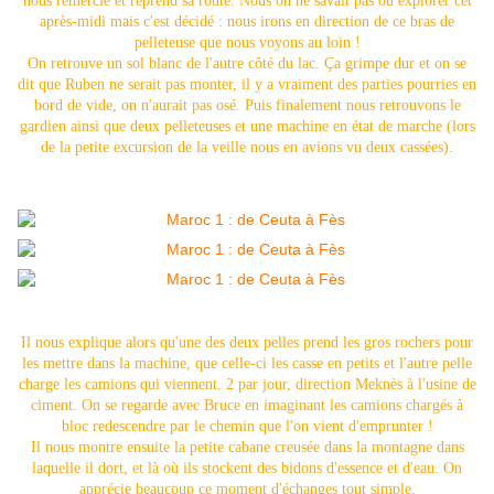
nous remercie et reprend sa route. Nous on ne savait pas où explorer cet
après-midi mais c'est décidé : nous irons en direction de ce bras de
pelleteuse que nous voyons au loin !
On retrouve un sol blanc de l'autre côté du lac. Ça grimpe dur et on se
dit que Ruben ne serait pas monter, il y a vraiment des parties pourries en
bord de vide, on n'aurait pas osé. Puis finalement nous retrouvons le
gardien ainsi que deux pelleteuses et une machine en état de marche (lors
de la petite excursion de la veille nous en avions vu deux cassées).
Il nous explique alors qu'une des deux pelles prend les gros rochers pour
les mettre dans la machine, que celle-ci les casse en petits et l'autre pelle
charge les camions qui viennent. 2 par jour, direction Meknès à l'usine de
ciment. On se regarde avec Bruce en imaginant les camions chargés à
bloc redescendre par le chemin que l'on vient d'emprunter !
Il nous montre ensuite la petite cabane creusée dans la montagne dans
laquelle il dort, et là où ils stockent des bidons d'essence et d'eau. On
apprécie beaucoup ce moment d'échanges tout simple.