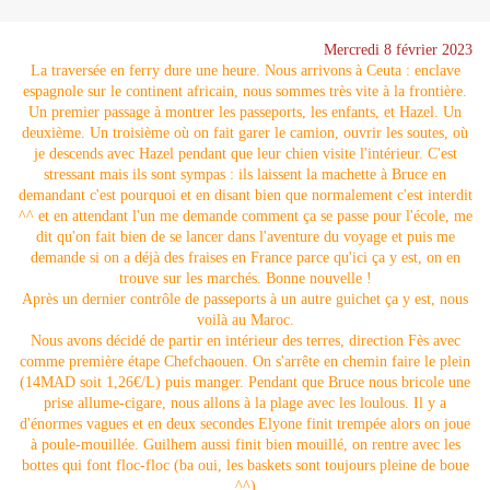
Mercredi 8 février 2023
La traversée en ferry dure une heure. Nous arrivons à Ceuta : enclave
espagnole sur le continent africain, nous sommes très vite à la frontière.
Un premier passage à montrer les passeports, les enfants, et Hazel. Un
deuxième. Un troisième où on fait garer le camion, ouvrir les soutes, où
je descends avec Hazel pendant que leur chien visite l'intérieur. C'est
stressant mais ils sont sympas : ils laissent la machette à Bruce en
demandant c'est pourquoi et en disant bien que normalement c'est interdit
^^ et en attendant l'un me demande comment ça se passe pour l'école, me
dit qu'on fait bien de se lancer dans l'aventure du voyage et puis me
demande si on a déjà des fraises en France parce qu'ici ça y est, on en
trouve sur les marchés. Bonne nouvelle !
Après un dernier contrôle de passeports à un autre guichet ça y est, nous
voilà au Maroc.
Nous avons décidé de partir en intérieur des terres, direction Fès avec
comme première étape Chefchaouen. On s'arrête en chemin faire le plein
(14MAD soit 1,26€/L) puis manger. Pendant que Bruce nous bricole une
prise allume-cigare, nous allons à la plage avec les loulous. Il y a
d'énormes vagues et en deux secondes Elyone finit trempée alors on joue
à poule-mouillée. Guilhem aussi finit bien mouillé, on rentre avec les
bottes qui font floc-floc (ba oui, les baskets sont toujours pleine de boue
^^)