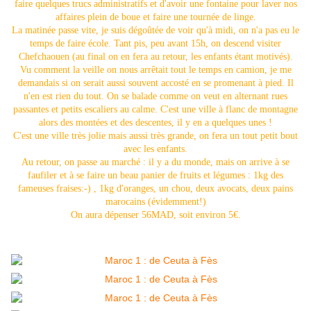
faire quelques trucs administratifs et d'avoir une fontaine pour laver nos
affaires plein de boue et faire une tournée de linge.
La matinée passe vite, je suis dégoûtée de voir qu'à midi, on n'a pas eu le
temps de faire école. Tant pis, peu avant 15h, on descend visiter
Chefchaouen (au final on en fera au retour, les enfants étant motivés).
Vu comment la veille on nous arrêtait tout le temps en camion, je me
demandais si on serait aussi souvent accosté en se promenant à pied. Il
n'en est rien du tout. On se balade comme on veut en alternant rues
passantes et petits escaliers au calme. C'est une ville à flanc de montagne
alors des montées et des descentes, il y en a quelques unes !
C'est une ville très jolie mais aussi très grande, on fera un tout petit bout
avec les enfants.
Au retour, on passe au marché : il y a du monde, mais on arrive à se
faufiler et à se faire un beau panier de fruits et légumes : 1kg des
fameuses fraises:-) , 1kg d'oranges, un chou, deux avocats, deux pains
marocains (évidemment!)
On aura dépenser 56MAD, soit environ 5€.