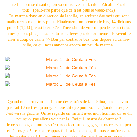
une fleur en se disant qu'on va en trouver un facile... Ah ah ! Pas du
tout ! (peut-être parce que ce n'est plus le week-end?)
On marche donc en direction de la ville, en arrêtant des taxis qui sont
malheureusement tous plein. Finalement, on prendra le bus, 14 dirhams
pour 4 (1,26€), c'est bien. C'est l'occasion de voir un peu le respect des
aînés par les plus jeunes : si tu ne te lèves pas de toi-même, ils savent te
virer à coup de canne ^^ Bon par contre, le bus nous dépose au centre-
ville, ce qui nous annonce encore un peu de marche.
Quand nous trouvons enfin une des entrées de la médina, nous n'avons
pas fait 10 mètres qu'un gars nous dit que pour voir la grande mosquée,
c'est vers la gauche. On se regarde un instant avec mon homme, on se dit
pourquoi pas allons voir par là. Fatigué, marre de chercher ?
Je ne sais pas, en tout cas c'est trop fort, tu t'engages, tu marches un peu
et là : magie ! Le mec réapparaît. Il a la tchatche, il nous emmène dans
des petites rues labyrinthiques, on hésite plusieurs fois mais en même