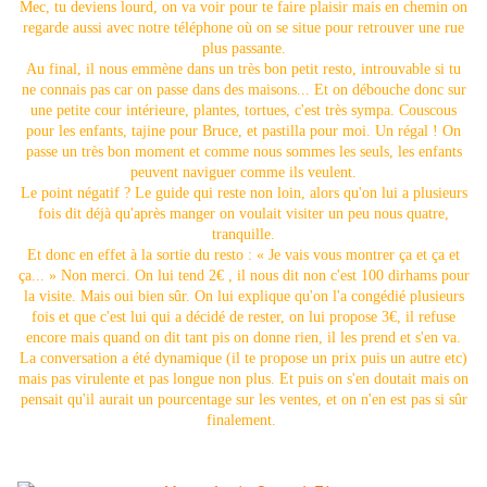
Mec, tu deviens lourd, on va voir pour te faire plaisir mais en chemin on
regarde aussi avec notre téléphone où on se situe pour retrouver une rue
plus passante.
Au final, il nous emmène dans un très bon petit resto, introuvable si tu
ne connais pas car on passe dans des maisons... Et on débouche donc sur
une petite cour intérieure, plantes, tortues, c'est très sympa. Couscous
pour les enfants, tajine pour Bruce, et pastilla pour moi. Un régal ! On
passe un très bon moment et comme nous sommes les seuls, les enfants
peuvent naviguer comme ils veulent.
Le point négatif ? Le guide qui reste non loin, alors qu'on lui a plusieurs
fois dit déjà qu'après manger on voulait visiter un peu nous quatre,
tranquille.
Et donc en effet à la sortie du resto : « Je vais vous montrer ça et ça et
ça... » Non merci. On lui tend 2€ , il nous dit non c'est 100 dirhams pour
la visite. Mais oui bien sûr. On lui explique qu'on l'a congédié plusieurs
fois et que c'est lui qui a décidé de rester, on lui propose 3€, il refuse
encore mais quand on dit tant pis on donne rien, il les prend et s'en va.
La conversation a été dynamique (il te propose un prix puis un autre etc)
mais pas virulente et pas longue non plus. Et puis on s'en doutait mais on
pensait qu'il aurait un pourcentage sur les ventes, et on n'en est pas si sûr
finalement.