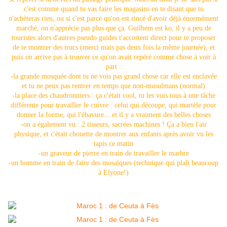
c'est comme quand tu vas faire les magasins en te disant que tu
n'achèteras rien, ou si c'est parce qu'on est rincé d'avoir déjà énormément
marché, on n'apprécie pas plus que ça. Guilhem est ko, il y a peu de
touristes alors d'autres pseudo guides t'accostent direct pour te proposer
de te montrer des trucs (merci mais pas deux fois la même journée), et
puis on arrive pas à trouver ce qu'on avait repéré comme chose à voir à
part :
-la grande mosquée dont tu ne vois pas grand chose car elle est enclavée
et tu ne peux pas rentrer en temps que non-musulmans (normal)
-la place des chaudronniers : ça c'était cool, tu les vois tous à une tâche
différente pour travailler le cuivre : celui qui découpe, qui martèle pour
donner la forme, qui l'ébavure... et il y a vraiment des belles choses
-on a également vu : 2 tisseurs, sacrées machines ! Ça a bien l'air
physique, et c'était chouette de montrer aux enfants après avoir vu les
tapis ce matin
-un graveur de pierre en train de travailler le marbre
-un homme en train de faire des mosaïques (technique qui plaît beaucoup
à Elyone!)