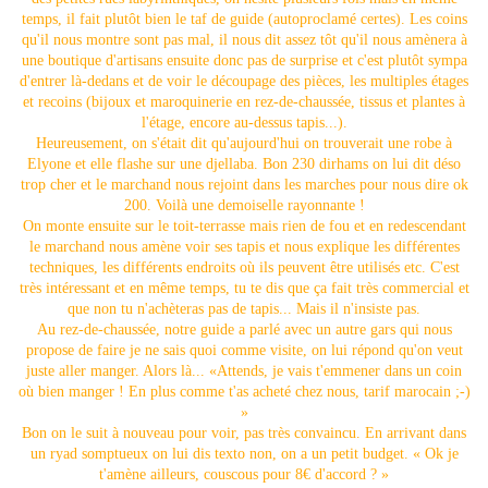
temps, il fait plutôt bien le taf de guide (autoproclamé certes). Les coins
qu'il nous montre sont pas mal, il nous dit assez tôt qu'il nous amènera à
une boutique d'artisans ensuite donc pas de surprise et c'est plutôt sympa
d'entrer là-dedans et de voir le découpage des pièces, les multiples étages
et recoins (bijoux et maroquinerie en rez-de-chaussée, tissus et plantes à
l'étage, encore au-dessus tapis...).
Heureusement, on s'était dit qu'aujourd'hui on trouverait une robe à
Elyone et elle flashe sur une djellaba. Bon 230 dirhams on lui dit déso
trop cher et le marchand nous rejoint dans les marches pour nous dire ok
200. Voilà une demoiselle rayonnante !
On monte ensuite sur le toit-terrasse mais rien de fou et en redescendant
le marchand nous amène voir ses tapis et nous explique les différentes
techniques, les différents endroits où ils peuvent être utilisés etc. C'est
très intéressant et en même temps, tu te dis que ça fait très commercial et
que non tu n'achèteras pas de tapis... Mais il n'insiste pas.
Au rez-de-chaussée, notre guide a parlé avec un autre gars qui nous
propose de faire je ne sais quoi comme visite, on lui répond qu'on veut
juste aller manger. Alors là... «Attends, je vais t'emmener dans un coin
où bien manger ! En plus comme t'as acheté chez nous, tarif marocain ;-)
»
Bon on le suit à nouveau pour voir, pas très convaincu. En arrivant dans
un ryad somptueux on lui dis texto non, on a un petit budget. « Ok je
t'amène ailleurs, couscous pour 8€ d'accord ? »